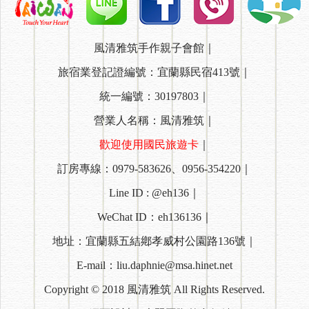
風清雅筑手作親子會館｜
旅宿業登記證編號：宜蘭縣民宿413號｜
統一編號：30197803｜
營業人名稱：風清雅筑｜
歡迎使用國民旅遊卡
｜
訂房專線：0979-583626、0956-354220｜
Line ID : @eh136｜
WeChat ID：eh136136｜
地址：宜蘭縣五結鄕孝威村公園路136號｜
E-mail：liu.daphnie@msa.hinet.net
Copyright © 2018 風清雅筑 All Rights Reserved.