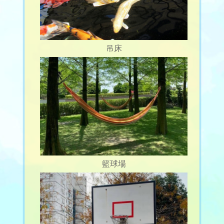
吊床
籃球場