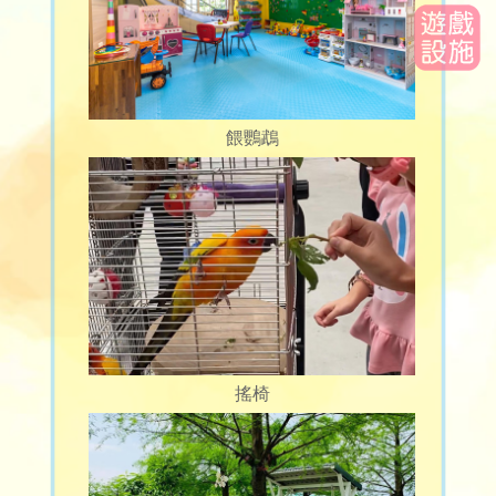
餵鸚鵡
搖椅