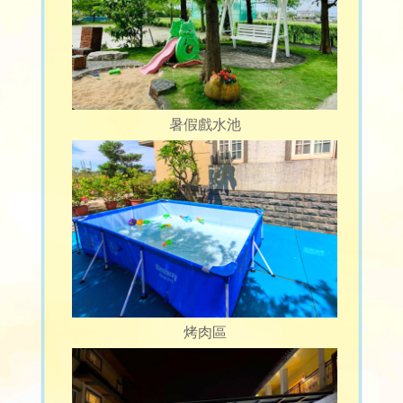
暑假戲水池
烤肉區